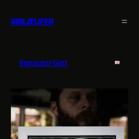
Zum
Inhalt
IRRLÆUFER
springen
Ergrauter Gott