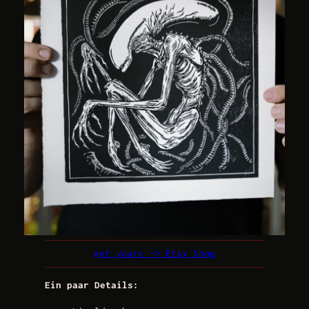
get yours –> Etsy Shop
Ein paar Details: