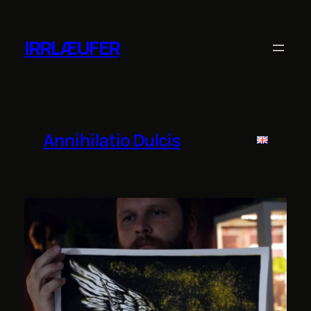
Zum
Inhalt
IRRLÆUFER
springen
Annihilatio Dulcis